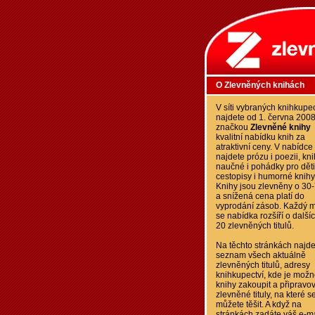
O Zlevněných knihách
V síti vybraných knihkupec
najdete od 1. června 200
značkou
Zlevněné knihy
kvalitní nabídku knih za
atraktivní ceny. V nabídce
najdete prózu i poezii, kn
naučné i pohádky pro děti
cestopisy i humorné knihy
Knihy jsou zlevněny o 30
a snížená cena platí do
vyprodání zásob. Každý m
se nabídka rozšíří o další
20 zlevněných titulů.
Na těchto stránkách najde
seznam všech aktuálně
zlevněných titulů, adresy
knihkupectví, kde je možn
knihy zakoupit a připravo
zlevněné tituly, na které s
můžete těšit. A když na
stránkách zadáte váš e-ma