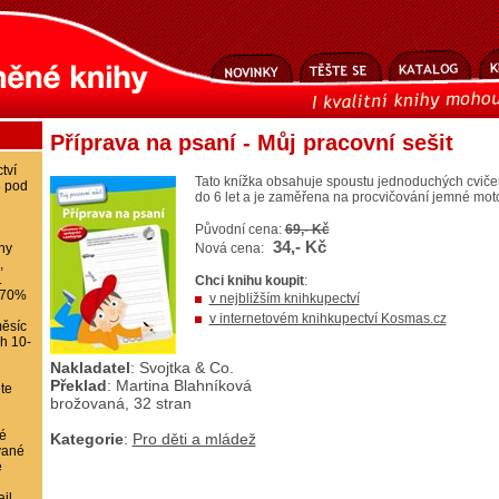
Příprava na psaní - Můj pracovní sešit
tví
Tato knížka obsahuje spoustu jednoduchých cvičení
8 pod
do 6 let a je zaměřena na procvičování jemné moto
Původní cena:
69,- Kč
34,- Kč
ihy
Nová cena:
,
.
Chci knihu koupit
:
-70%
v nejbližším knihkupectví
v internetovém knihkupectví Kosmas.cz
ěsíc
ch 10-
Nakladatel
: Svojtka & Co.
Překlad
: Martina Blahníková
te
brožovaná, 32 stran
é
Kategorie
:
Pro děti a mládež
vané
e
il,