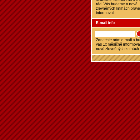
rádi Vás budeme o nově
zlevněných knihách pravi
informovat.
E-mail info
Zanechte nám e-mail a 
vás 1x měsíčně informova
nově zlevněných knihách.