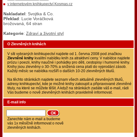
v internetovém knihkupectví Kosmas.cz
Nakladatel
: Svojtka & Co.
Překlad
: Lucie Voráčková
brožovaná, 64 stran
Kategorie
:
Zdraví a životní styl
O Zlevněných knihách
V síti vybraných knihkupectví najdete od 1. června 2008 pod značkou
Zlevněné knihy
kvalitní nabídku knih za atraktivní ceny. V nabídce najdete
prózu i poezii, knihy naučné i pohádky pro děti, cestopisy i humorné knihy.
Knihy jsou zlevněny o 30-70% a snížená cena platí do vyprodání zásob.
Každý měsíc se nabídka rozšíří o dalších 10-20 zlevněných titulů.
Na těchto stránkách najdete seznam všech aktuálně zlevněných titulů,
adresy knihkupectví, kde je možné knihy zakoupit a připravované zlevněné
tituly, na které se můžete těšit. A když na stránkách zadáte váš e-mail, rádi
Vás budeme o nově zlevněných knihách pravidelně informovat.
E-mail info
Zanechte nám e-mail a budeme
vás 1x měsíčně informovat o nově
zlevněných knihách.