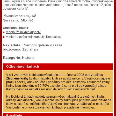
Jiřím Fajtem a René Küpperem, které v mnoha směrech mohou být překvapivé
i pro zkušené zájemce o sledované období, a také reflexe současníků žijících
odkazem Karla IV.
Původní cena:
150,- Kč
50,- Kč
Nová cena:
Chci knihu koupit
:
v nejbližším knihkupectví
v internetovém knihkupectví Kosmas.cz
Nakladatel
: Národní galerie v Praze
brožovaná, 128 stran
Kategorie
:
Historie
O Zlevněných knihách
V síti vybraných knihkupectví najdete od 1. června 2008 pod značkou
Zlevněné knihy
kvalitní nabídku knih za atraktivní ceny. V nabídce najdete
prózu i poezii, knihy naučné i pohádky pro děti, cestopisy i humorné knihy.
Knihy jsou zlevněny o 30-70% a snížená cena platí do vyprodání zásob.
Každý měsíc se nabídka rozšíří o dalších 10-20 zlevněných titulů.
Na těchto stránkách najdete seznam všech aktuálně zlevněných titulů,
adresy knihkupectví, kde je možné knihy zakoupit a připravované zlevněné
tituly, na které se můžete těšit. A když na stránkách zadáte váš e-mail, rádi
Vás budeme o nově zlevněných knihách pravidelně informovat.
E-mail info