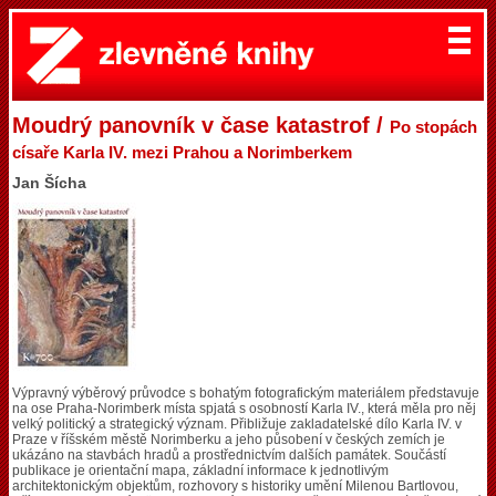
Moudrý panovník v čase katastrof /
Po stopách
císaře Karla IV. mezi Prahou a Norimberkem
Jan Šícha
Výpravný výběrový průvodce s bohatým fotografickým materiálem představuje
na ose Praha-Norimberk místa spjatá s osobností Karla IV., která měla pro něj
velký politický a strategický význam. Přibližuje zakladatelské dílo Karla IV. v
Praze v říšském městě Norimberku a jeho působení v českých zemích je
ukázáno na stavbách hradů a prostřednictvím dalších památek. Součástí
publikace je orientační mapa, základní informace k jednotlivým
architektonickým objektům, rozhovory s historiky umění Milenou Bartlovou,