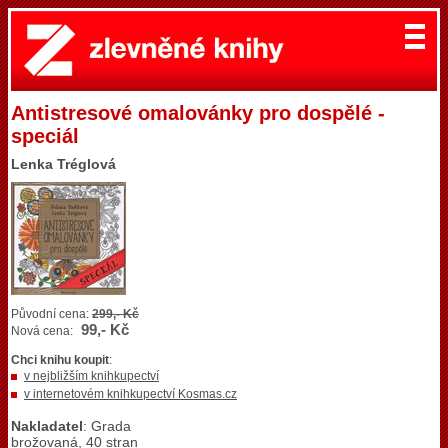
Antistresové omalovánky pro dospělé -
speciál
Lenka Tréglová
Původní cena:
299,- Kč
99,- Kč
Nová cena:
Chci knihu koupit
:
v nejbližším knihkupectví
v internetovém knihkupectví Kosmas.cz
Nakladatel
: Grada
brožovaná, 40 stran