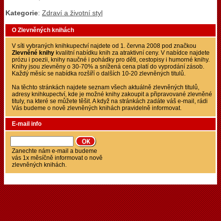
Kategorie
:
Zdraví a životní styl
O Zlevněných knihách
V síti vybraných knihkupectví najdete od 1. června 2008 pod značkou
Zlevněné knihy
kvalitní nabídku knih za atraktivní ceny. V nabídce najdete
prózu i poezii, knihy naučné i pohádky pro děti, cestopisy i humorné knihy.
Knihy jsou zlevněny o 30-70% a snížená cena platí do vyprodání zásob.
Každý měsíc se nabídka rozšíří o dalších 10-20 zlevněných titulů.
Na těchto stránkách najdete seznam všech aktuálně zlevněných titulů,
adresy knihkupectví, kde je možné knihy zakoupit a připravované zlevněné
tituly, na které se můžete těšit. A když na stránkách zadáte váš e-mail, rádi
Vás budeme o nově zlevněných knihách pravidelně informovat.
E-mail info
Zanechte nám e-mail a budeme
vás 1x měsíčně informovat o nově
zlevněných knihách.