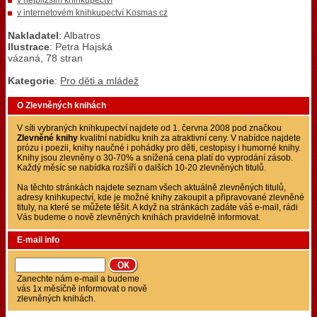
v nejbližším knihkupectví
v internetovém knihkupectví Kosmas.cz
Nakladatel
: Albatros
Ilustrace
: Petra Hajská
vázaná, 78 stran
Kategorie
:
Pro děti a mládež
O Zlevněných knihách
V síti vybraných knihkupectví najdete od 1. června 2008 pod značkou
Zlevněné knihy
kvalitní nabídku knih za atraktivní ceny. V nabídce najdete
prózu i poezii, knihy naučné i pohádky pro děti, cestopisy i humorné knihy.
Knihy jsou zlevněny o 30-70% a snížená cena platí do vyprodání zásob.
Každý měsíc se nabídka rozšíří o dalších 10-20 zlevněných titulů.
Na těchto stránkách najdete seznam všech aktuálně zlevněných titulů,
adresy knihkupectví, kde je možné knihy zakoupit a připravované zlevněné
tituly, na které se můžete těšit. A když na stránkách zadáte váš e-mail, rádi
Vás budeme o nově zlevněných knihách pravidelně informovat.
E-mail info
Zanechte nám e-mail a budeme
vás 1x měsíčně informovat o nově
zlevněných knihách.