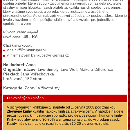
osobní příběhy, které vedou k život měnícím závěrům: co nás dělá skutečně
šťastnými, jsou hloubka našich přátelství, kvalita našich společností, přínos,
který vnášíme svou prací, a obroda, kterou získáváme z úspěšného
přirozeného světa. Autoři nabízejí kreativní způsoby, jak pěstovat štěstí, které je
trvalé v každém směru: pečující, stálé, pravé a utvrzující pro jednotlivce,
společnost a zemi.
Původní cena:
99,- Kč
49,- Kč
Nová cena:
Chci knihu koupit
:
v nejbližším knihkupectví
v internetovém knihkupectví Kosmas.cz
Nakladatel
: Anag
Originální název
: Live Simply, Live Well, Make a Difference
Překlad
: Jana Vořechovská
brožovaná, 152 stran
Kategorie
:
Zdraví a životní styl
O Zlevněných knihách
V síti vybraných knihkupectví najdete od 1. června 2008 pod značkou
Zlevněné knihy
kvalitní nabídku knih za atraktivní ceny. V nabídce najdete
prózu i poezii, knihy naučné i pohádky pro děti, cestopisy i humorné knihy.
Knihy jsou zlevněny o 30-70% a snížená cena platí do vyprodání zásob.
Každý měsíc se nabídka rozšíří o dalších 10-20 zlevněných titulů.