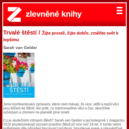
Trvalé štěstí /
Žijte prostě, žijte dobře, změňte svět k
lepšímu
Sarah van Gelder
Jsme bombardováni zprávami, které nám hlásají, že více, větší a lepší věci
jsou klíčem ke štěstí. Ale poté, co nahromadíme věci a čas, skončíme
vyčerpaní a zlomení na planetě plné smetí.
Co je skutečným zdrojem štěstí? Sarah van Gelder a její kolegové z magazínu
YES! prozkoumávají význam pravého štěstí již více než 18 let. V tomto velmi
potřebném díle přinášejí fascinující průzkum, hloubkové eseje a přesvědčivé