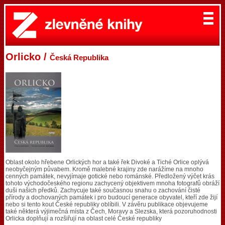
Orlicko /
Česká Republika
Oblast okolo hřebene Orlických hor a také řek Divoké a Tiché Orlice oplývá
neobyčejným půvabem. Kromě malebné krajiny zde narážíme na mnoho
cenných památek, nevyjímaje gotické nebo románské. Předložený výčet krás
tohoto východočeského regionu zachycený objektivem mnoha fotografů obráží
duši našich předků. Zachycuje také současnou snahu o zachování čisté
přírody a dochovaných památek i pro budoucí generace obyvatel, kteří zde žijí
nebo si tento kout České republiky oblíbili. V závěru publikace objevujeme
také některá výjimečná místa z Čech, Moravy a Slezska, která pozoruhodnosti
Orlicka doplňují a rozšiřují na oblast celé České republiky