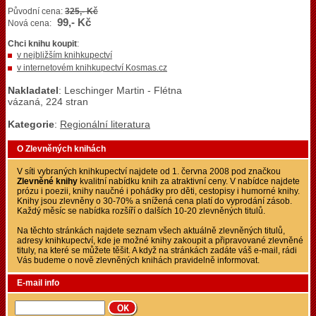
Původní cena:
325,- Kč
99,- Kč
Nová cena:
Chci knihu koupit
:
v nejbližším knihkupectví
v internetovém knihkupectví Kosmas.cz
Nakladatel
: Leschinger Martin - Flétna
vázaná, 224 stran
Kategorie
:
Regionální literatura
O Zlevněných knihách
V síti vybraných knihkupectví najdete od 1. června 2008 pod značkou
Zlevněné knihy
kvalitní nabídku knih za atraktivní ceny. V nabídce najdete
prózu i poezii, knihy naučné i pohádky pro děti, cestopisy i humorné knihy.
Knihy jsou zlevněny o 30-70% a snížená cena platí do vyprodání zásob.
Každý měsíc se nabídka rozšíří o dalších 10-20 zlevněných titulů.
Na těchto stránkách najdete seznam všech aktuálně zlevněných titulů,
adresy knihkupectví, kde je možné knihy zakoupit a připravované zlevněné
tituly, na které se můžete těšit. A když na stránkách zadáte váš e-mail, rádi
Vás budeme o nově zlevněných knihách pravidelně informovat.
E-mail info