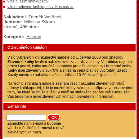
v nejbližším knihkupectví
v internetovém knihkupectví Kosmas.cz
Nakladatel
: Zdeněk Vavřínek
Ilustrace
: Miloslav Sýkora
vázaná, 496 stran
Kategorie
:
Historie
O Zlevněných knihách
V síti vybraných knihkupectví najdete od 1. června 2008 pod značkou
Zlevněné knihy
kvalitní nabídku knih za atraktivní ceny. V nabídce najdete
prózu i poezii, knihy naučné i pohádky pro děti, cestopisy i humorné knihy.
Knihy jsou zlevněny o 30-70% a snížená cena platí do vyprodání zásob.
Každý měsíc se nabídka rozšíří o dalších 10-20 zlevněných titulů.
Na těchto stránkách najdete seznam všech aktuálně zlevněných titulů,
adresy knihkupectví, kde je možné knihy zakoupit a připravované zlevněné
tituly, na které se můžete těšit. A když na stránkách zadáte váš e-mail, rádi
Vás budeme o nově zlevněných knihách pravidelně informovat.
E-mail info
Zanechte nám e-mail a budeme
vás 1x měsíčně informovat o nově
zlevněných knihách.