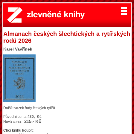
Almanach českých šlechtických a rytířských
rodů 2026
Karel Vavřínek
Další svazek řady českých rytířů.
Původní cena:
430,- Kč
215,- Kč
Nová cena:
Chci knihu koupit
: