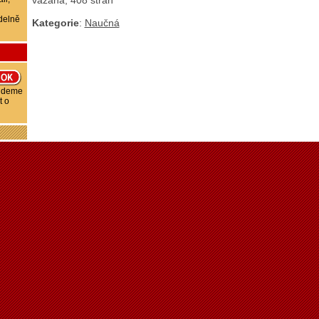
vázaná, 408 stran
delně
Kategorie
:
Naučná
budeme
t o