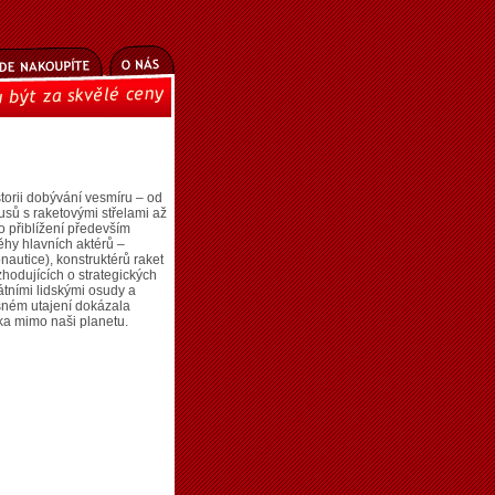
orii dobývání vesmíru – od
sů s raketovými střelami až
o přiblížení především
ěhy hlavních aktérů –
autice), konstruktérů raket
zhodujících o strategických
tními lidskými osudy a
ísném utajení dokázala
ěka mimo naši planetu.