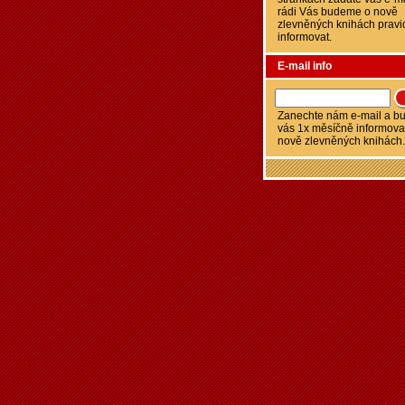
rádi Vás budeme o nově
zlevněných knihách pravi
informovat.
E-mail info
Zanechte nám e-mail a 
vás 1x měsíčně informova
nově zlevněných knihách.