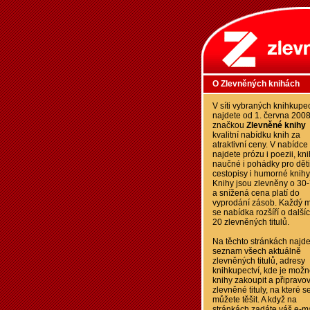
O Zlevněných knihách
V síti vybraných knihkupec
najdete od 1. června 200
značkou
Zlevněné knihy
kvalitní nabídku knih za
atraktivní ceny. V nabídce
najdete prózu i poezii, kn
naučné i pohádky pro děti
cestopisy i humorné knihy
Knihy jsou zlevněny o 30
a snížená cena platí do
vyprodání zásob. Každý m
se nabídka rozšíří o další
20 zlevněných titulů.
Na těchto stránkách najde
seznam všech aktuálně
zlevněných titulů, adresy
knihkupectví, kde je možn
knihy zakoupit a připravo
zlevněné tituly, na které s
můžete těšit. A když na
stránkách zadáte váš e-ma