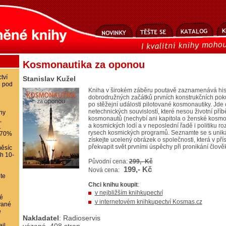
Kosmonautika za oponou
tví
Stanislav Kužel
8 pod
Kniha v širokém záběru poutavě zaznamenává hist
dobrodružných začátků prvních konstrukčních poku
po stěžejní události pilotované kosmonautiky. Jde 
netechnických souvislostí, které nesou životní příb
ihy
kosmonautů (nechybí ani kapitola o ženské kosmon
,
a kosmických lodí a v neposlední řadě i politiku ro
.
rysech kosmických programů. Seznamte se s uniká
-70%
získejte ucelený obrázek o společnosti, která v př
překvapit svět prvními úspěchy při pronikání člov
ěsíc
ch 10-
Původní cena:
299,- Kč
199,- Kč
Nová cena:
te
Chci knihu koupit
:
v nejbližším knihkupectví
é
v internetovém knihkupectví Kosmas.cz
vané
e
Nakladatel
: Radioservis
il,