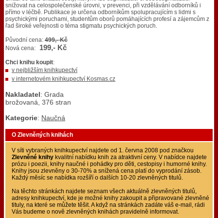
snižovat na celospolečenské úrovni, v prevenci, při vzdělávání odborníků i
přímo v léčbě. Publikace je určena odborníkům spolupracujícím s lidmi s
psychickými poruchami, studentům oborů pomáhajících profesí a zájemcům z
řad široké veřejnosti o téma stigmatu psychických poruch.
Původní cena:
499,- Kč
199,- Kč
Nová cena:
Chci knihu koupit
:
v nejbližším knihkupectví
v internetovém knihkupectví Kosmas.cz
Nakladatel
: Grada
brožovaná, 376 stran
Kategorie
:
Naučná
O Zlevněných knihách
V síti vybraných knihkupectví najdete od 1. června 2008 pod značkou
Zlevněné knihy
kvalitní nabídku knih za atraktivní ceny. V nabídce najdete
prózu i poezii, knihy naučné i pohádky pro děti, cestopisy i humorné knihy.
Knihy jsou zlevněny o 30-70% a snížená cena platí do vyprodání zásob.
Každý měsíc se nabídka rozšíří o dalších 10-20 zlevněných titulů.
Na těchto stránkách najdete seznam všech aktuálně zlevněných titulů,
adresy knihkupectví, kde je možné knihy zakoupit a připravované zlevněné
tituly, na které se můžete těšit. A když na stránkách zadáte váš e-mail, rádi
Vás budeme o nově zlevněných knihách pravidelně informovat.