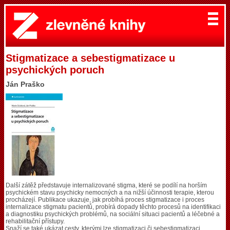
Stigmatizace a sebestigmatizace u
psychických poruch
Ján Praško
Další zátěž představuje internalizované stigma, které se podílí na horším
psychickém stavu psychicky nemocných a na nižší účinnosti terapie, kterou
procházejí. Publikace ukazuje, jak probíhá proces stigmatizace i proces
internalizace stigmatu pacientů, probírá dopady těchto procesů na identifikaci
a diagnostiku psychických problémů, na sociální situaci pacientů a léčebné a
rehabilitační přístupy.
Snaží se také ukázat cesty, kterými lze stigmatizaci či sebestigmatizaci