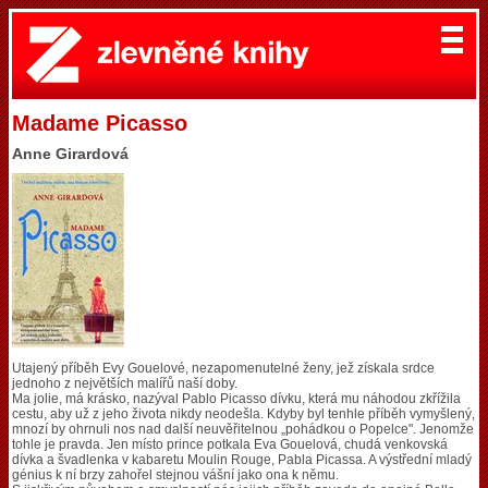
Madame Picasso
Anne Girardová
Utajený příběh Evy Gouelové, nezapomenutelné ženy, jež získala srdce
jednoho z největších malířů naší doby.
Ma jolie, má krásko, nazýval Pablo Picasso dívku, která mu náhodou zkřížila
cestu, aby už z jeho života nikdy neodešla. Kdyby byl tenhle příběh vymyšlený,
mnozí by ohrnuli nos nad další neuvěřitelnou „pohádkou o Popelce". Jenomže
tohle je pravda. Jen místo prince potkala Eva Gouelová, chudá venkovská
dívka a švadlenka v kabaretu Moulin Rouge, Pabla Picassa. A výstřední mladý
génius k ní brzy zahořel stejnou vášní jako ona k němu.