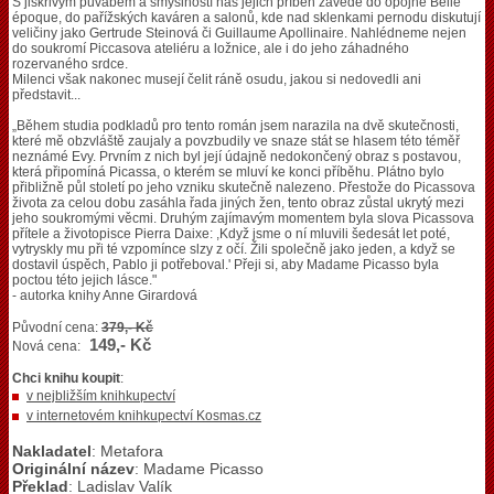
S jiskřivým půvabem a smyslností nás jejich příběh zavede do opojné Belle
époque, do pařížských kaváren a salonů, kde nad sklenkami pernodu diskutují
veličiny jako Gertrude Steinová či Guillaume Apollinaire. Nahlédneme nejen
do soukromí Piccasova ateliéru a ložnice, ale i do jeho záhadného
rozervaného srdce.
Milenci však nakonec musejí čelit ráně osudu, jakou si nedovedli ani
představit...
„Během studia podkladů pro tento román jsem narazila na dvě skutečnosti,
které mě obzvláště zaujaly a povzbudily ve snaze stát se hlasem této téměř
neznámé Evy. Prvním z nich byl její údajně nedokončený obraz s postavou,
která připomíná Picassa, o kterém se mluví ke konci příběhu. Plátno bylo
přibližně půl století po jeho vzniku skutečně nalezeno. Přestože do Picassova
života za celou dobu zasáhla řada jiných žen, tento obraz zůstal ukrytý mezi
jeho soukromými věcmi. Druhým zajímavým momentem byla slova Picassova
přítele a životopisce Pierra Daixe: ,Když jsme o ní mluvili šedesát let poté,
vytryskly mu při té vzpomínce slzy z očí. Žili společně jako jeden, a když se
dostavil úspěch, Pablo ji potřeboval.' Přeji si, aby Madame Picasso byla
poctou této jejich lásce."
- autorka knihy Anne Girardová
Původní cena:
379,- Kč
149,- Kč
Nová cena:
Chci knihu koupit
:
v nejbližším knihkupectví
v internetovém knihkupectví Kosmas.cz
Nakladatel
: Metafora
Originální název
: Madame Picasso
Překlad
: Ladislav Valík