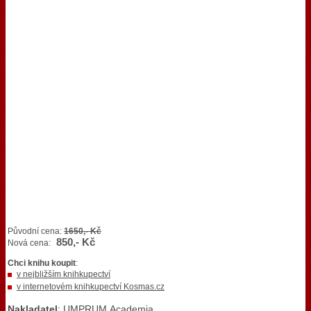
Původní cena:
1650,- Kč
850,- Kč
Nová cena:
Chci knihu koupit
:
v nejbližším knihkupectví
v internetovém knihkupectví Kosmas.cz
Nakladatel
: UMPRUM,Academia