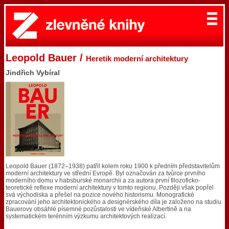
Leopold Bauer /
Heretik moderní architektury
Jindřich Vybíral
Leopold Bauer (1872–1938) patřil kolem roku 1900 k předním představitelům
moderní architektury ve střední Evropě. Byl označován za tvůrce prvního
moderního domu v habsburské monarchii a za autora první filozoficko-
teoretické reflexe moderní architektury v tomto regionu. Později však popřel
svá východiska a přešel na pozice nového historismu. Monografické
zpracování jeho architektonického a designérského díla je založeno na studiu
Bauerovy obsáhlé písemné pozůstalosti ve vídeňské Albertině a na
systematickém terénním výzkumu architektových realizací.