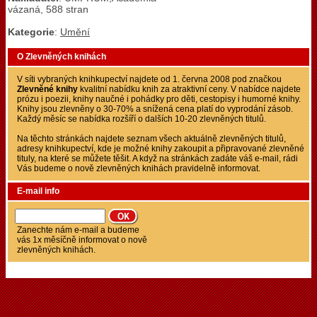
vázaná, 588 stran
Kategorie
:
Umění
O Zlevněných knihách
V síti vybraných knihkupectví najdete od 1. června 2008 pod značkou
Zlevněné knihy
kvalitní nabídku knih za atraktivní ceny. V nabídce najdete
prózu i poezii, knihy naučné i pohádky pro děti, cestopisy i humorné knihy.
Knihy jsou zlevněny o 30-70% a snížená cena platí do vyprodání zásob.
Každý měsíc se nabídka rozšíří o dalších 10-20 zlevněných titulů.
Na těchto stránkách najdete seznam všech aktuálně zlevněných titulů,
adresy knihkupectví, kde je možné knihy zakoupit a připravované zlevněné
tituly, na které se můžete těšit. A když na stránkách zadáte váš e-mail, rádi
Vás budeme o nově zlevněných knihách pravidelně informovat.
E-mail info
Zanechte nám e-mail a budeme
vás 1x měsíčně informovat o nově
zlevněných knihách.