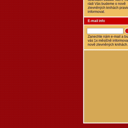
rádi Vás budeme o nově
zlevněných knihách pravi
informovat.
E-mail info
Zanechte nám e-mail a 
vás 1x měsíčně informova
nově zlevněných knihách.