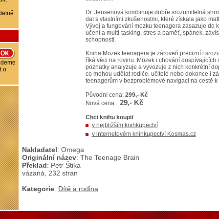
Dr. Jensenová kombinuje dobře srozumitelná shrn
delně
dat s vlastními zkušenostmi, které získala jako ma
Vývoj a fungování mozku teenagera zasazuje do ko
učení a multi-tasking, stres a paměť, spánek, závi
schopnosti.
Kniha Mozek teenagera je zároveň precizní i srozu
říká věci na rovinu. Mozek i chování dospívajících 
budeme
poznatky analyzuje a vyvozuje z nich konkrétní d
t o
co mohou udělat rodiče, učitelé nebo dokonce i z
teenagerům v bezproblémové navigaci na cestě k 
Původní cena:
299,- Kč
29,- Kč
Nová cena:
Chci knihu koupit
:
v nejbližším knihkupectví
v internetovém knihkupectví Kosmas.cz
Nakladatel
: Omega
Originální název
: The Teenage Brain
Překlad
: Petr Štika
vázaná, 232 stran
Kategorie
:
Dítě a rodina