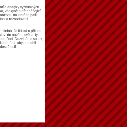
utí a analýzy výzkumných
tka, vědkyně a přednášející.
ntextu, do kterého patří
slost a rozhodovací
mitelná. Je lidská a přitom
staví do nového světla, tyto
oporučení. Dozvídáme se tak,
ákonodárci, aby pomohli
dospělosti.