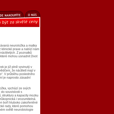
návaná neuroložka a matka
 klinické praxe a nabízí nám
náctiletých. Z poznatků
, které mohou usnadnit život
k je již plně vyvinutý v
ědčeni, že náctiletí mají v
o“. V průběhu posledního
ání je naprosto zásadní
žka, vychází ze svých
do souvislosti s
, struktury a kapacity mozku
průkopnická i srozumitelná.
jen boří hluboko zakořeněné
ické rady, které pomohou
dném světě neurobiologie