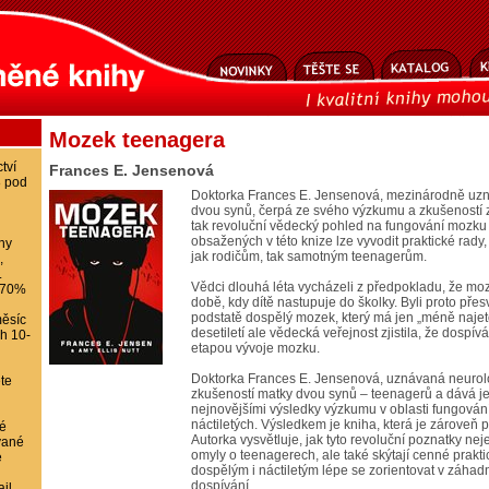
Mozek teenagera
tví
Frances E. Jensenová
8 pod
Doktorka Frances E. Jensenová, mezinárodně uz
dvou synů, čerpá ze svého výzkumu a zkušeností z
tak revoluční vědecký pohled na fungování mozku 
obsažených v této knize lze vyvodit praktické rady
ihy
jak rodičům, tak samotným teenagerům.
,
.
Vědci dlouhá léta vycházeli z předpokladu, že moze
-70%
době, kdy dítě nastupuje do školky. Byli proto přesv
podstatě dospělý mozek, který má jen „méně najet
ěsíc
desetiletí ale vědecká veřejnost zjistila, že dospív
ch 10-
etapou vývoje mozku.
Doktorka Frances E. Jensenová, uznávaná neurolo
te
zkušeností matky dvou synů – teenagerů a dává je 
nejnovějšími výsledky výzkumu v oblasti fungování
náctiletých. Výsledkem je kniha, která je zároveň 
é
Autorka vysvětluje, jak tyto revoluční poznatky ne
vané
omyly o teenagerech, ale také skýtají cenné prakt
e
dospělým i náctiletým lépe se zorientovat v záha
dospívání.
il,