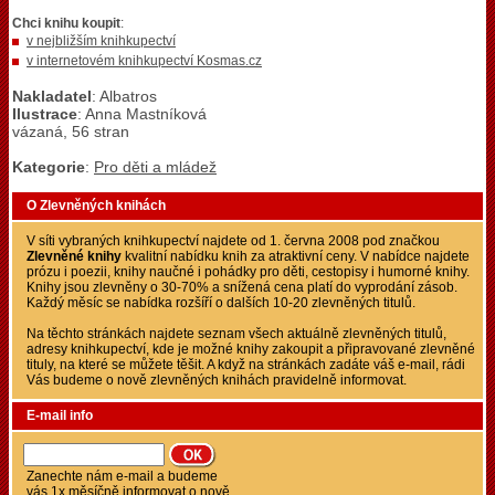
Chci knihu koupit
:
v nejbližším knihkupectví
v internetovém knihkupectví Kosmas.cz
Nakladatel
: Albatros
Ilustrace
: Anna Mastníková
vázaná, 56 stran
Kategorie
:
Pro děti a mládež
O Zlevněných knihách
V síti vybraných knihkupectví najdete od 1. června 2008 pod značkou
Zlevněné knihy
kvalitní nabídku knih za atraktivní ceny. V nabídce najdete
prózu i poezii, knihy naučné i pohádky pro děti, cestopisy i humorné knihy.
Knihy jsou zlevněny o 30-70% a snížená cena platí do vyprodání zásob.
Každý měsíc se nabídka rozšíří o dalších 10-20 zlevněných titulů.
Na těchto stránkách najdete seznam všech aktuálně zlevněných titulů,
adresy knihkupectví, kde je možné knihy zakoupit a připravované zlevněné
tituly, na které se můžete těšit. A když na stránkách zadáte váš e-mail, rádi
Vás budeme o nově zlevněných knihách pravidelně informovat.
E-mail info
Zanechte nám e-mail a budeme
vás 1x měsíčně informovat o nově