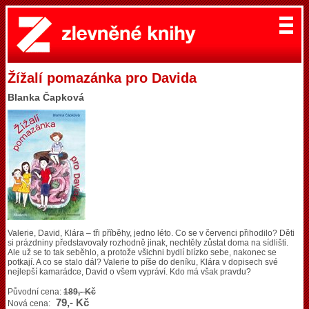
Žížalí pomazánka pro Davida
Blanka Čapková
Valerie, David, Klára – tři příběhy, jedno léto. Co se v červenci přihodilo? Děti
si prázdniny představovaly rozhodně jinak, nechtěly zůstat doma na sídlišti.
Ale už se to tak seběhlo, a protože všichni bydlí blízko sebe, nakonec se
potkají. A co se stalo dál? Valerie to píše do deníku, Klára v dopisech své
nejlepší kamarádce, David o všem vypráví. Kdo má však pravdu?
Původní cena:
189,- Kč
79,- Kč
Nová cena: