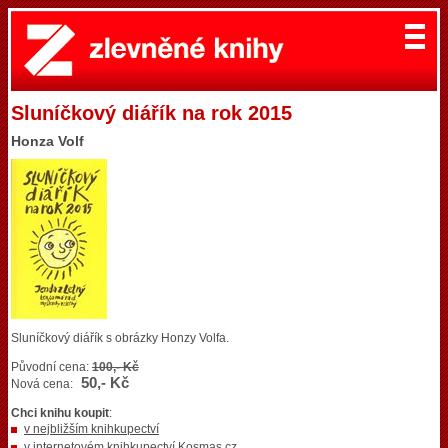
Sluníčkový diářík na rok 2015
Honza Volf
Sluníčkový diářík s obrázky Honzy Volfa.
Původní cena:
100,- Kč
50,- Kč
Nová cena:
Chci knihu koupit
:
v nejbližším knihkupectví
v internetovém knihkupectví Kosmas.cz