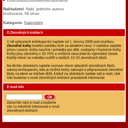
Nakladatel
: Nakl. jednoho autora
brožovaná, 56 stran
Kategorie
:
Kalendáře
O Zlevněných knihách
V síti vybraných knihkupectví najdete od 1. června 2008 pod značkou
Zlevněné knihy
kvalitní nabídku knih za atraktivní ceny. V nabídce najdete
prózu i poezii, knihy naučné i pohádky pro děti, cestopisy i humorné knihy.
Knihy jsou zlevněny o 30-70% a snížená cena platí do vyprodání zásob.
Každý měsíc se nabídka rozšíří o dalších 10-20 zlevněných titulů.
Na těchto stránkách najdete seznam všech aktuálně zlevněných titulů,
adresy knihkupectví, kde je možné knihy zakoupit a připravované zlevněné
tituly, na které se můžete těšit. A když na stránkách zadáte váš e-mail, rádi
Vás budeme o nově zlevněných knihách pravidelně informovat.
E-mail info
Zanechte nám e-mail a budeme
vás 1x měsíčně informovat o nově
zlevněných knihách.