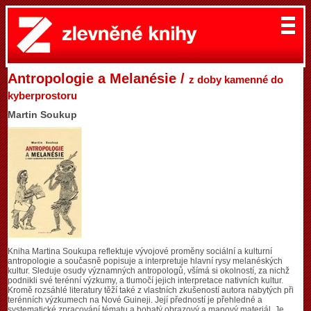
Antropologie a Melanésie /
z doby kamenné do
kyberprostoru
Martin Soukup
Kniha Martina Soukupa reflektuje vývojové proměny sociální a kulturní
antropologie a současně popisuje a interpretuje hlavní rysy melanéských
kultur. Sleduje osudy významných antropologů, všímá si okolností, za nichž
podnikli své terénní výzkumy, a tlumočí jejich interpretace nativních kultur.
Kromě rozsáhlé literatury těží také z vlastních zkušeností autora nabytých při
terénních výzkumech na Nové Guineji. Její předností je přehledné a
systematické zpracování tématu a bohatý obrazový a mapový materiál. Je