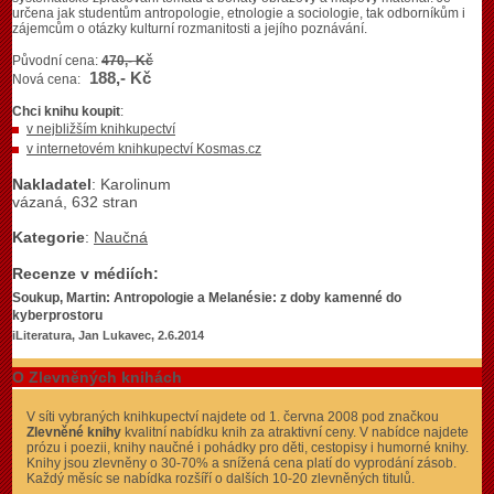
určena jak studentům antropologie, etnologie a sociologie, tak odborníkům i
zájemcům o otázky kulturní rozmanitosti a jejího poznávání.
Původní cena:
470,- Kč
188,- Kč
Nová cena:
Chci knihu koupit
:
v nejbližším knihkupectví
v internetovém knihkupectví Kosmas.cz
Nakladatel
: Karolinum
vázaná, 632 stran
Kategorie
:
Naučná
Recenze v médiích:
Soukup, Martin: Antropologie a Melanésie: z doby kamenné do
kyberprostoru
iLiteratura, Jan Lukavec, 2.6.2014
O Zlevněných knihách
V síti vybraných knihkupectví najdete od 1. června 2008 pod značkou
Zlevněné knihy
kvalitní nabídku knih za atraktivní ceny. V nabídce najdete
prózu i poezii, knihy naučné i pohádky pro děti, cestopisy i humorné knihy.
Knihy jsou zlevněny o 30-70% a snížená cena platí do vyprodání zásob.
Každý měsíc se nabídka rozšíří o dalších 10-20 zlevněných titulů.