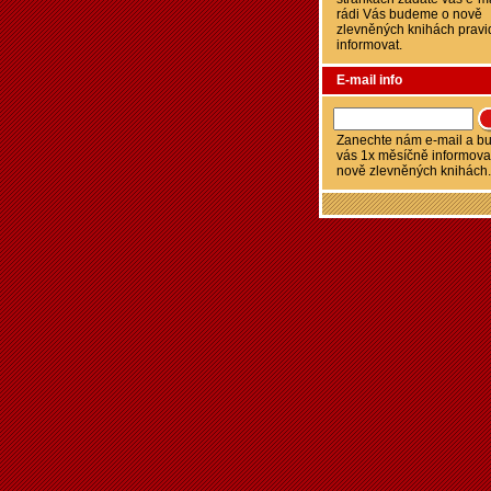
rádi Vás budeme o nově
zlevněných knihách pravi
informovat.
E-mail info
Zanechte nám e-mail a 
vás 1x měsíčně informova
nově zlevněných knihách.