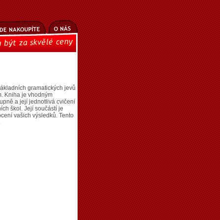
ákladních gramatických jevů
m. Kniha je vhodným
ně a její jednotlivá cvičení
ch škol. Její součástí je
cení vašich výsledků. Tento
.