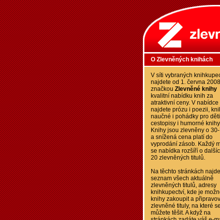
O Zlevněných knihách
V síti vybraných knihkupec
najdete od 1. června 200
značkou
Zlevněné knihy
kvalitní nabídku knih za
atraktivní ceny. V nabídce
najdete prózu i poezii, kn
naučné i pohádky pro děti
cestopisy i humorné knihy
Knihy jsou zlevněny o 30
a snížená cena platí do
vyprodání zásob. Každý m
se nabídka rozšíří o další
20 zlevněných titulů.
Na těchto stránkách najde
seznam všech aktuálně
zlevněných titulů, adresy
knihkupectví, kde je možn
knihy zakoupit a připravo
zlevněné tituly, na které s
můžete těšit. A když na
stránkách zadáte váš e-ma