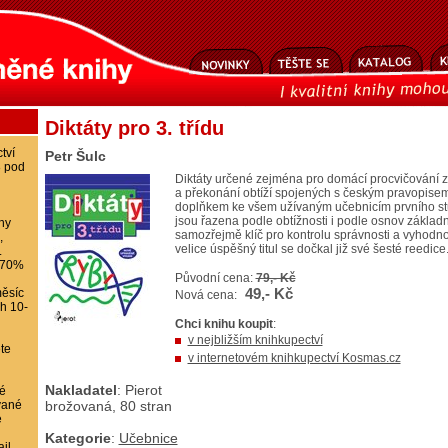
Diktáty pro 3. třídu
tví
Petr Šulc
8 pod
Diktáty určené zejména pro domácí procvičování z
a překonání obtíží spojených s českým pravopise
doplňkem ke všem užívaným učebnicím prvního stup
jsou řazena podle obtížnosti i podle osnov základní
ihy
samozřejmě klíč pro kontrolu správnosti a vyhodno
,
velice úspěšný titul se dočkal již své šesté reedice
.
-70%
Původní cena:
79,- Kč
49,- Kč
ěsíc
Nová cena:
ch 10-
Chci knihu koupit
:
v nejbližším knihkupectví
te
v internetovém knihkupectví Kosmas.cz
Nakladatel
: Pierot
é
vané
brožovaná, 80 stran
e
Kategorie
:
Učebnice
il,