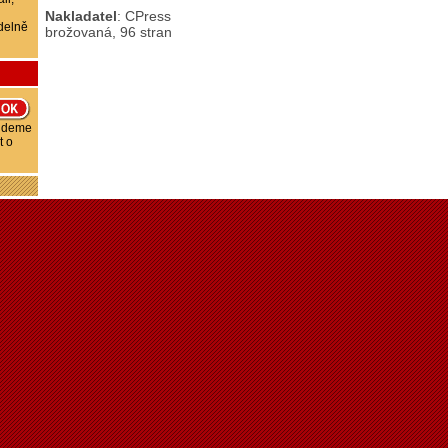
Nakladatel
: CPress
delně
brožovaná, 96 stran
budeme
t o