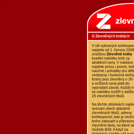
O Zlevněných knihách
V síti vybraných knihkupec
najdete od 1. června 200
značkou
Zlevněné knihy
kvalitní nabídku knih za
atraktivní ceny. V nabídce
najdete prózu i poezii, kn
naučné i pohádky pro děti
cestopisy i humorné knihy
Knihy jsou zlevněny o 30
a snížená cena platí do
vyprodání zásob. Každý m
se nabídka rozšíří o další
20 zlevněných titulů.
Na těchto stránkách najde
seznam všech aktuálně
zlevněných titulů, adresy
knihkupectví, kde je možn
knihy zakoupit a připravo
zlevněné tituly, na které s
můžete těšit. A když na
stránkách zadáte váš e-ma