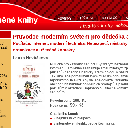
Průvodce moderním světem pro dědečka a
Počítače, internet, moderní technika. Nebezpečí, nástrahy
tví
8 pod
organizace a užitečné kontakty.
Lenka Hrivňáková
ihy
Příručka pro každého seniora! Být starým neznam
,
informací. Tato kniha seznamuje srozumitelným zp
.
příkladů) dědečky a babičky s terminologií a nást
-70%
Tak, aby lépe porozuměli svým mladším příbuzným,
reportážím v televizi. Aby se lépe dokázali zorient
ěsíc
obchodních nabídek pofiderních prodejců a pseudos
ch 10-
pokusům o okradení. Doplněno o užitečné kontakt
seniorům.
te
Původní cena:
199,- Kč
59,- Kč
Nová cena:
é
Chci knihu koupit
:
vané
v nejbližším knihkupectví
e
v internetovém knihkupectví Kosmas.cz
il,