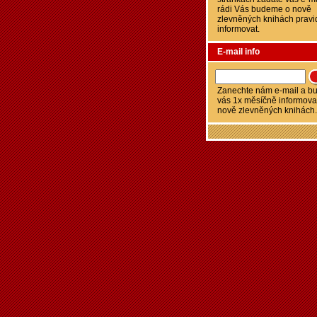
rádi Vás budeme o nově
zlevněných knihách pravi
informovat.
E-mail info
Zanechte nám e-mail a 
vás 1x měsíčně informova
nově zlevněných knihách.