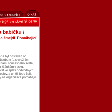
 babičku /
 a šmejdi. Pomáhající
ená být odstaven od
ůsobem (a s využitím
rahami současného světa,
 článkům v tisku,
ovat ve spleti podvodných
lev, a uměli lépe čelit
y na organizace pomáhající