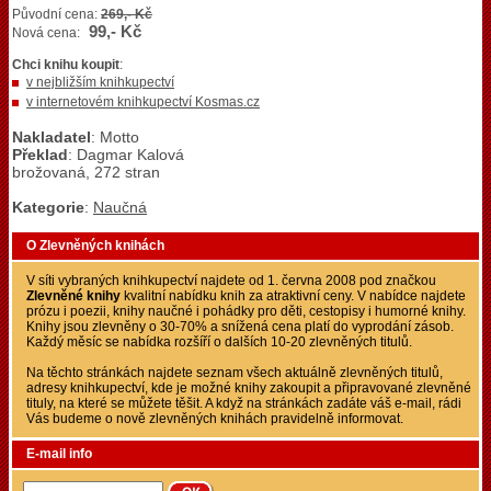
Původní cena:
269,- Kč
99,- Kč
Nová cena:
Chci knihu koupit
:
v nejbližším knihkupectví
v internetovém knihkupectví Kosmas.cz
Nakladatel
: Motto
Překlad
: Dagmar Kalová
brožovaná, 272 stran
Kategorie
:
Naučná
O Zlevněných knihách
V síti vybraných knihkupectví najdete od 1. června 2008 pod značkou
Zlevněné knihy
kvalitní nabídku knih za atraktivní ceny. V nabídce najdete
prózu i poezii, knihy naučné i pohádky pro děti, cestopisy i humorné knihy.
Knihy jsou zlevněny o 30-70% a snížená cena platí do vyprodání zásob.
Každý měsíc se nabídka rozšíří o dalších 10-20 zlevněných titulů.
Na těchto stránkách najdete seznam všech aktuálně zlevněných titulů,
adresy knihkupectví, kde je možné knihy zakoupit a připravované zlevněné
tituly, na které se můžete těšit. A když na stránkách zadáte váš e-mail, rádi
Vás budeme o nově zlevněných knihách pravidelně informovat.
E-mail info