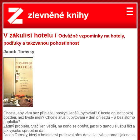
V zákulisí hotelu /
Odvážné vzpomínky na hotely,
podfuky a takzvanou pohostinnost
Jacob Tomsky
Chcete, aby vám bez příplatku poskytli lepší ubytování? Chcete opustit pokoj
později, než byste měli? Chcete zrušit ubytování v den příjezdu – a bez storno
poplatku?
Žádný problém. Stačí jen vědět, na koho se obrátit, jak si o danou službu říct a
jak vysoké spropitné dát.
Jacob Tomsky, který v hotelnictví pracoval přes deset let, vám poradí, jak na to.