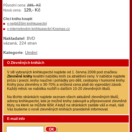
Původní cena:
289,- Kč
129,- Kč
Nová cena:
Chci knihu koupit
:
v nejbližším knihkupectví
v internetovém knihkupectví Kosmas.cz
Nakladatel
: BVD
vázaná, 224 stran
Kategorie
:
Umění
O Zlevněných knihách
V síti vybraných knihkupectví najdete od 1. června 2008 pod značkou
Zlevněné knihy
kvalitní nabídku knih za atraktivní ceny. V nabídce najdete
prózu i poezii, knihy naučné i pohádky pro děti, cestopisy i humorné knihy.
Knihy jsou zlevněny o 30-70% a snížená cena platí do vyprodání zásob.
Každý měsíc se nabídka rozšíří o dalších 10-20 zlevněných titulů.
Na těchto stránkách najdete seznam všech aktuálně zlevněných titulů,
adresy knihkupectví, kde je možné knihy zakoupit a připravované zlevněné
tituly, na které se můžete těšit. A když na stránkách zadáte váš e-mail, rádi
Vás budeme o nově zlevněných knihách pravidelně informovat.
E-mail info