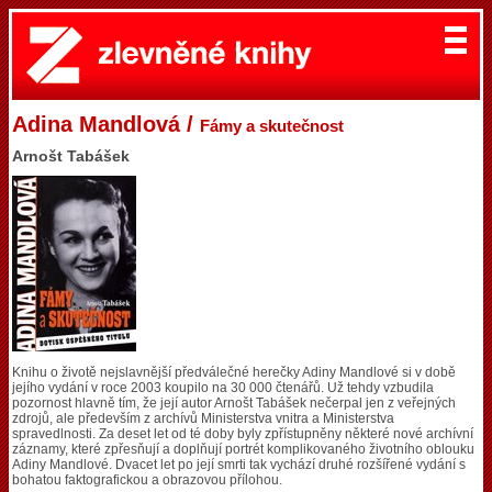
Adina Mandlová /
Fámy a skutečnost
Arnošt Tabášek
Knihu o životě nejslavnější předválečné herečky Adiny Mandlové si v době
jejího vydání v roce 2003 koupilo na 30 000 čtenářů. Už tehdy vzbudila
pozornost hlavně tím, že její autor Arnošt Tabášek nečerpal jen z veřejných
zdrojů, ale především z archívů Ministerstva vnitra a Ministerstva
spravedlnosti. Za deset let od té doby byly zpřístupněny některé nové archívní
záznamy, které zpřesňují a doplňují portrét komplikovaného životního oblouku
Adiny Mandlové. Dvacet let po její smrti tak vychází druhé rozšířené vydání s
bohatou faktografickou a obrazovou přílohou.