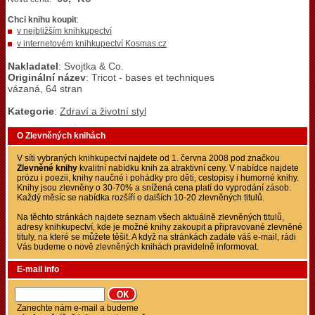
Chci knihu koupit
:
v nejbližším knihkupectví
v internetovém knihkupectví Kosmas.cz
Nakladatel
: Svojtka & Co.
Originální název
: Tricot - bases et techniques
vázaná, 64 stran
Kategorie
:
Zdraví a životní styl
O Zlevněných knihách
V síti vybraných knihkupectví najdete od 1. června 2008 pod značkou
Zlevněné knihy
kvalitní nabídku knih za atraktivní ceny. V nabídce najdete
prózu i poezii, knihy naučné i pohádky pro děti, cestopisy i humorné knihy.
Knihy jsou zlevněny o 30-70% a snížená cena platí do vyprodání zásob.
Každý měsíc se nabídka rozšíří o dalších 10-20 zlevněných titulů.
Na těchto stránkách najdete seznam všech aktuálně zlevněných titulů,
adresy knihkupectví, kde je možné knihy zakoupit a připravované zlevněné
tituly, na které se můžete těšit. A když na stránkách zadáte váš e-mail, rádi
Vás budeme o nově zlevněných knihách pravidelně informovat.
E-mail info
Zanechte nám e-mail a budeme