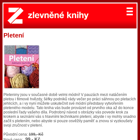
Pletení
Pleteniny jsou v současné době velmi módní! V pauzách mezi natáčením
pletou i filmové hvězdy, šéfky podniků rády večer po práci sáhnou po pletacích
jehlicích, a i vy nyní můžete uskutečnit své módní představy vytvořením
pleteného modelu. Tato kniha vás bude provázet od prvního oka až do konce
poslední řady vašeho díla. Podrobný návod s obrázky vás povede krok za
krokem a seznámí vás s hlavními technikami pletení, abyste i vy mohly snadno
začít s pletením, nebo abyste si pouze osvěžily paměť a znovu si vyzkoušely
svoji zručnost v pletení.
Původní cena:
199,- Kč
99,- Kč
Nová cena: