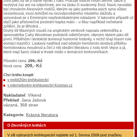
Život jako by se jí náhle vymkl z ruku. Pracuje dvacet hodin denně, takže jí
nezbývá čas ani na odpočinek, ani na lásku či soukromý život. Navíc neustále
trpí chováním Alexových rodičů, kterým se jako partnerka jejich syna vůbec
nezamlouvá, musí dohlížet na nezodpovědného mladého stážistu a
vyrovnávat se s Emminými nepředvídatelnými náladami. V takovém případě už
stačí jako příslovečná poslední kapka málo – u Maz například nečekané
zjištění, že je těhotná…
Druhý díl Maziných osudů na anglickém venkově napsala veterinářka a
spisovatelka Cahy Woodman podobně odlehčeným, vtipným stylem jako díl
první. Příběhům i tentokrát dominují humorné historky, v nichž hrají hlavní role
domácí mazlíčci. Laskavý nadhled nad lidským hemžením dodává příběhu
herriotovskou moudrost a činí z něj ideální literaturu z rodu knih Vejce a já,
které mají šanci získat si trvalé místo v domácích knihovničkách.
Původní cena:
299,- Kč
209,- Kč
Nová cena:
Chci knihu koupit
:
v nejbližším knihkupectví
v internetovém knihkupectví Kosmas.cz
Nakladatel
: Víkend
Překlad
: Jana Jašová
vázaná, 368 stran
Kategorie
:
Krásná literatura
O Zlevněných knihách
V síti vybraných knihkupectví najdete od 1. června 2008 pod značkou