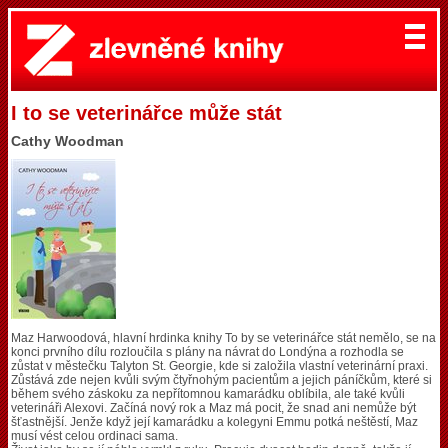
I to se veterinářce může stát
Cathy Woodman
Maz Harwoodová, hlavní hrdinka knihy To by se veterinářce stát nemělo, se na
konci prvního dílu rozloučila s plány na návrat do Londýna a rozhodla se
zůstat v městečku Talyton St. Georgie, kde si založila vlastní veterinární praxi.
Zůstává zde nejen kvůli svým čtyřnohým pacientům a jejich páníčkům, které si
během svého záskoku za nepřítomnou kamarádku oblíbila, ale také kvůli
veterináři Alexovi. Začíná nový rok a Maz má pocit, že snad ani nemůže být
šťastnější. Jenže když její kamarádku a kolegyni Emmu potká neštěstí, Maz
musí vést celou ordinaci sama.