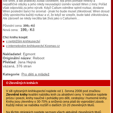
své smrti, a tak prakticky zůstal člověkem. Má příliš pomalé reflexy a
nepatřičné otázky a jeho nikdy neuvadající úsměv vyvádí Wren z miry. Pořád
však odpovídá za jeho výcvik. Když Callum odmítne splnit rozkaz, dostane
Wren poslední šanci ho srovnat - jinak ho bude muset zlikvidovat. Wren dosud
vždy uposlechla každý rozkaz a ví, že když se vzepře, bude také zlikvidována.
Ale zároveň se nikdy necítila tak živá jako s Callumem…
Původní cena:
399,- Kč
199,- Kč
Nová cena:
Chci knihu koupit
:
v nejbližším knihkupectví
v internetovém knihkupectví Kosmas.cz
Nakladatel
: Egmont
Originální název
: Reboot
Překlad
: Jana Hejná
vázaná, 376 stran
Kategorie
:
Pro děti a mládež
O Zlevněných knihách
V síti vybraných knihkupectví najdete od 1. června 2008 pod značkou
Zlevněné knihy
kvalitní nabídku knih za atraktivní ceny. V nabídce najdete
prózu i poezii, knihy naučné i pohádky pro děti, cestopisy i humorné knihy.
Knihy jsou zlevněny o 30-70% a snížená cena platí do vyprodání zásob.
Každý měsíc se nabídka rozšíří o dalších 10-20 zlevněných titulů.
Na těchto stránkách najdete seznam všech aktuálně zlevněných titulů,