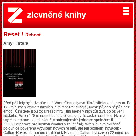
Reset /
Reboot
Amy Tintera
Před pěti lety byla dvanáctiletá Wren Connollyová třikrát střelena do prsou. Po
178 minutách vstala z mrtvých jako resetka: silnější, rychlejší, odolnější a bez
emocí. Čím déle jsou totiž reseti mrtví, tím méně v nich zůstává po oživení
lidského. Wren 178 je nejnebezpečnější reset v Texaské republice. Nyní ve
svých sedmnácti letech slouží v polovojenské jednotce společnosti
KLEZ(Korporace pro lidskou evoluci a zalidnění). Wren je jako zkušená
bojovnice pověřena výcvikem nových resetů, ale její poslední nováček -
Callum Reyes - je nejhorší, jakého kdy viděla. Callum byl oživen 22 minut po