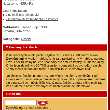
438,- Kč
Nová cena:
Chci knihu koupit
:
v nejbližším knihkupectví
v internetovém knihkupectví Kosmas.cz
Nakladatel
: Josef Filip 1938
vázaná, 304 stran
Kategorie
:
Umění
O Zlevněných knihách
V síti vybraných knihkupectví najdete od 1. června 2008 pod značkou
Zlevněné knihy
kvalitní nabídku knih za atraktivní ceny. V nabídce najdete
prózu i poezii, knihy naučné i pohádky pro děti, cestopisy i humorné knihy.
Knihy jsou zlevněny o 30-70% a snížená cena platí do vyprodání zásob.
Každý měsíc se nabídka rozšíří o dalších 10-20 zlevněných titulů.
Na těchto stránkách najdete seznam všech aktuálně zlevněných titulů,
adresy knihkupectví, kde je možné knihy zakoupit a připravované zlevněné
tituly, na které se můžete těšit. A když na stránkách zadáte váš e-mail, rádi
Vás budeme o nově zlevněných knihách pravidelně informovat.
E-mail info
Zanechte nám e-mail a budeme