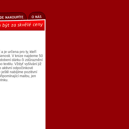
 je určena pro ty, kteří
šenosti. V knize najdeme 50
 zdobení dárku či zdůraznění
 textilu. Vždyť vyšívání již
to aktivní odpočinkové
ještě nabíjíme pozitivní
připomínající malbu, jen
vlnku.