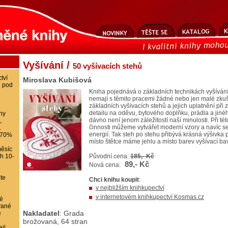
Vyšívání /
50 vyšívacích stehů
tví
Miroslava Kubišová
8 pod
Kniha pojednává o základních technikách vyšívání a
nemají s těmito pracemi žádné nebo jen malé zku
základních vyšívacích stehů a jejich uplatnění při
detailu na oděvu, bytového doplňku, prádla a jiného
ihy
dávno není jenom záležitostí naší minulosti. Při té
,
činnosti můžeme vytvářet moderní vzory a navíc se 
.
energií. Tak steh po stehu přibývá krásná výšivka 
-70%
místo štětce máme jehlu a místo barev vyšívací ba
ěsíc
ch 10-
Původní cena:
185,- Kč
89,- Kč
Nová cena:
te
Chci knihu koupit
:
v nejbližším knihkupectví
v internetovém knihkupectví Kosmas.cz
é
vané
Nakladatel
: Grada
e
brožovaná, 64 stran
il,