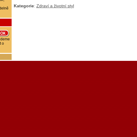
Kategorie
:
Zdraví a životní styl
delně
budeme
t o