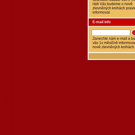
rádi Vás budeme o nově
zlevněných knihách pravi
informovat.
E-mail info
Zanechte nám e-mail a 
vás 1x měsíčně informova
nově zlevněných knihách.