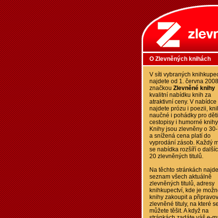
O Zlevněných knihách
V síti vybraných knihkupec
najdete od 1. června 200
značkou
Zlevněné knihy
kvalitní nabídku knih za
atraktivní ceny. V nabídce
najdete prózu i poezii, kn
naučné i pohádky pro děti
cestopisy i humorné knihy
Knihy jsou zlevněny o 30
a snížená cena platí do
vyprodání zásob. Každý m
se nabídka rozšíří o další
20 zlevněných titulů.
Na těchto stránkách najde
seznam všech aktuálně
zlevněných titulů, adresy
knihkupectví, kde je možn
knihy zakoupit a připravo
zlevněné tituly, na které s
můžete těšit. A když na
stránkách zadáte váš e-ma