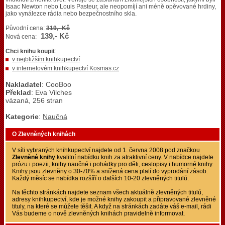
Isaac Newton nebo Louis Pasteur, ale neopomíjí ani méně opěvované hrdiny,
jako vynálezce rádia nebo bezpečnostního skla.
Původní cena:
319,- Kč
139,- Kč
Nová cena:
Chci knihu koupit
:
v nejbližším knihkupectví
v internetovém knihkupectví Kosmas.cz
Nakladatel
: CooBoo
Překlad
: Eva Vilches
vázaná, 256 stran
Kategorie
:
Naučná
O Zlevněných knihách
V síti vybraných knihkupectví najdete od 1. června 2008 pod značkou
Zlevněné knihy
kvalitní nabídku knih za atraktivní ceny. V nabídce najdete
prózu i poezii, knihy naučné i pohádky pro děti, cestopisy i humorné knihy.
Knihy jsou zlevněny o 30-70% a snížená cena platí do vyprodání zásob.
Každý měsíc se nabídka rozšíří o dalších 10-20 zlevněných titulů.
Na těchto stránkách najdete seznam všech aktuálně zlevněných titulů,
adresy knihkupectví, kde je možné knihy zakoupit a připravované zlevněné
tituly, na které se můžete těšit. A když na stránkách zadáte váš e-mail, rádi
Vás budeme o nově zlevněných knihách pravidelně informovat.