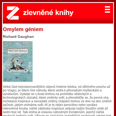
Omylem géniem
Richard Gaughan
Velká část nejoslavovanějších objevů historie lidstva, od střelného prachu až
po Viagru, je dílem čiré náhody, která vedla k převratným myšlenkám a
vynálezům. Vydejte se s touto knihou na prohlídku vědeckých a
technologických zázraků, které změnily svět, a přesvědčte se, že pevná víra,
nečekaná inspirace a nenadálé změny chápání mohou ze dne na den změnit
způsob, jakým vnímáme svět. Ať je to objev penicilinu nebo vynález
mikrovlnné trouby, náhlé záblesky inspirace udávají našim životům směr již
sedm tisíc let. Tato kniha je oslavou náhodným Einsteinům, jejichž náhlá
vnuknutí změnila svět. Věnuje se zásluhám známějších osobností, jakými byli