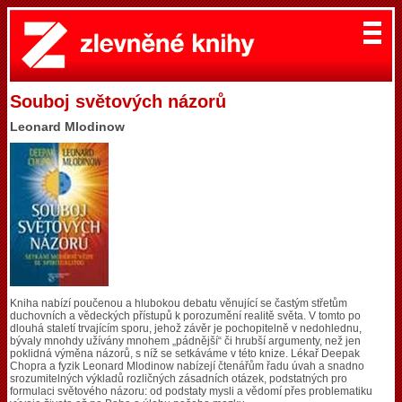
Souboj světových názorů
Leonard Mlodinow
Kniha nabízí poučenou a hlubokou debatu věnující se častým střetům
duchovních a vědeckých přístupů k porozumění realitě světa. V tomto po
dlouhá staletí trvajícím sporu, jehož závěr je pochopitelně v nedohlednu,
bývaly mnohdy užívány mnohem „pádnější“ či hrubší argumenty, než jen
poklidná výměna názorů, s níž se setkáváme v této knize. Lékař Deepak
Chopra a fyzik Leonard Mlodinow nabízejí čtenářům řadu úvah a snadno
srozumitelných výkladů rozličných zásadních otázek, podstatných pro
formulaci světového názoru: od podstaty mysli a vědomí přes problematiku