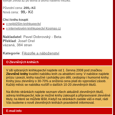
vývoje života až po Boha a úlohu našeho mozku.
Původní cena:
299,- Kč
99,- Kč
Nová cena:
Chci knihu koupit
:
v nejbližším knihkupectví
v internetovém knihkupectví Kosmas.cz
Nakladatel
: Pavel Dobrovský - Beta
Překlad
: Josef Orel
vázaná, 384 stran
Kategorie
:
Filozofie a náboženství
O Zlevněných knihách
V síti vybraných knihkupectví najdete od 1. června 2008 pod značkou
Zlevněné knihy
kvalitní nabídku knih za atraktivní ceny. V nabídce najdete
prózu i poezii, knihy naučné i pohádky pro děti, cestopisy i humorné knihy.
Knihy jsou zlevněny o 30-70% a snížená cena platí do vyprodání zásob.
Každý měsíc se nabídka rozšíří o dalších 10-20 zlevněných titulů.
Na těchto stránkách najdete seznam všech aktuálně zlevněných titulů,
adresy knihkupectví, kde je možné knihy zakoupit a připravované zlevněné
tituly, na které se můžete těšit. A když na stránkách zadáte váš e-mail, rádi
Vás budeme o nově zlevněných knihách pravidelně informovat.
E-mail info