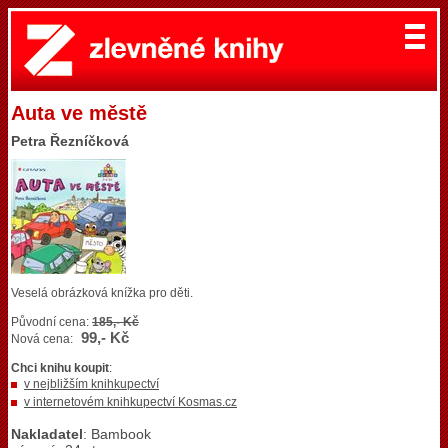
Auta ve městě
Petra Řezníčková
Veselá obrázková knížka pro děti.
Původní cena:
185,- Kč
99,- Kč
Nová cena:
Chci knihu koupit
:
v nejbližším knihkupectví
v internetovém knihkupectví Kosmas.cz
Nakladatel
: Bambook