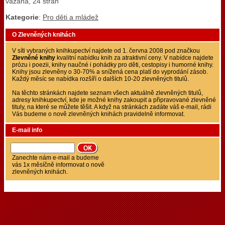
vázaná, 24 stran
Kategorie
:
Pro děti a mládež
O Zlevněných knihách
V síti vybraných knihkupectví najdete od 1. června 2008 pod značkou
Zlevněné knihy
kvalitní nabídku knih za atraktivní ceny. V nabídce najdete
prózu i poezii, knihy naučné i pohádky pro děti, cestopisy i humorné knihy.
Knihy jsou zlevněny o 30-70% a snížená cena platí do vyprodání zásob.
Každý měsíc se nabídka rozšíří o dalších 10-20 zlevněných titulů.
Na těchto stránkách najdete seznam všech aktuálně zlevněných titulů,
adresy knihkupectví, kde je možné knihy zakoupit a připravované zlevněné
tituly, na které se můžete těšit. A když na stránkách zadáte váš e-mail, rádi
Vás budeme o nově zlevněných knihách pravidelně informovat.
E-mail info
Zanechte nám e-mail a budeme
vás 1x měsíčně informovat o nově
zlevněných knihách.