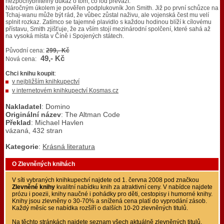
nezpochybnitelný důkaz o tom, co loď převáží.
Náročným úkolem je pověřen podplukovník Jon Smith. Již po první schůzce na
Tchaj-wanu může být rád, že vůbec zůstal naživu, ale vojenská čest mu velí
splnit rozkaz. Zatímco se tajemné plavidlo s každou hodinou blíží k cílovému
přístavu, Smith zjišťuje, že za vším stojí mezinárodní spolčení, které sahá až
na vysoká místa v Číně i Spojených státech.
Původní cena:
299,- Kč
49,- Kč
Nová cena:
Chci knihu koupit
:
v nejbližším knihkupectví
v internetovém knihkupectví Kosmas.cz
Nakladatel
: Domino
Originální název
: The Altman Code
Překlad
: Michael Havlen
vázaná, 432 stran
Kategorie
:
Krásná literatura
O Zlevněných knihách
V síti vybraných knihkupectví najdete od 1. června 2008 pod značkou
Zlevněné knihy
kvalitní nabídku knih za atraktivní ceny. V nabídce najdete
prózu i poezii, knihy naučné i pohádky pro děti, cestopisy i humorné knihy.
Knihy jsou zlevněny o 30-70% a snížená cena platí do vyprodání zásob.
Každý měsíc se nabídka rozšíří o dalších 10-20 zlevněných titulů.
Na těchto stránkách najdete seznam všech aktuálně zlevněných titulů,