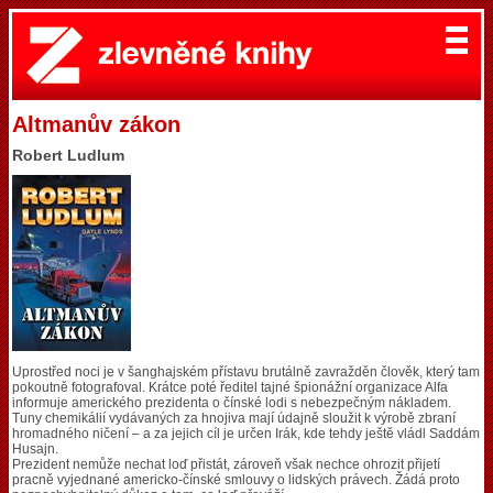
Altmanův zákon
Robert Ludlum
Uprostřed noci je v šanghajském přístavu brutálně zavražděn člověk, který tam
pokoutně fotografoval. Krátce poté ředitel tajné špionážní organizace Alfa
informuje amerického prezidenta o čínské lodi s nebezpečným nákladem.
Tuny chemikálií vydávaných za hnojiva mají údajně sloužit k výrobě zbraní
hromadného ničení – a za jejich cíl je určen Irák, kde tehdy ještě vládl Saddám
Husajn.
Prezident nemůže nechat loď přistát, zároveň však nechce ohrozit přijetí
pracně vyjednané americko-čínské smlouvy o lidských právech. Žádá proto