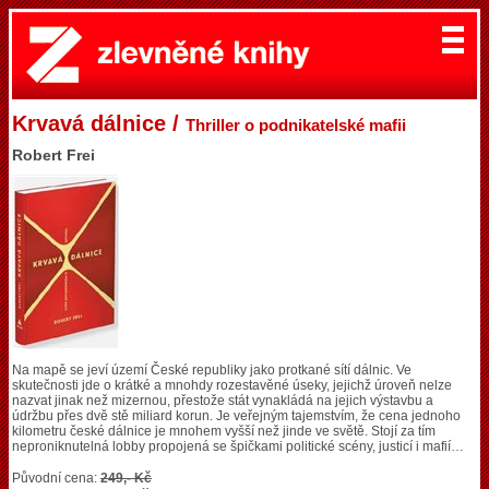
Krvavá dálnice /
Thriller o podnikatelské mafii
Robert Frei
Na mapě se jeví území České republiky jako protkané sítí dálnic. Ve
skutečnosti jde o krátké a mnohdy rozestavěné úseky, jejichž úroveň nelze
nazvat jinak než mizernou, přestože stát vynakládá na jejich výstavbu a
údržbu přes dvě stě miliard korun. Je veřejným tajemstvím, že cena jednoho
kilometru české dálnice je mnohem vyšší než jinde ve světě. Stojí za tím
neproniknutelná lobby propojená se špičkami politické scény, justicí i mafií…
Původní cena:
249,- Kč