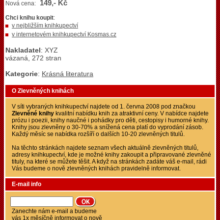
149,- Kč
Nová cena:
Chci knihu koupit
:
v nejbližším knihkupectví
v internetovém knihkupectví Kosmas.cz
Nakladatel
: XYZ
vázaná, 272 stran
Kategorie
:
Krásná literatura
O Zlevněných knihách
V síti vybraných knihkupectví najdete od 1. června 2008 pod značkou
Zlevněné knihy
kvalitní nabídku knih za atraktivní ceny. V nabídce najdete
prózu i poezii, knihy naučné i pohádky pro děti, cestopisy i humorné knihy.
Knihy jsou zlevněny o 30-70% a snížená cena platí do vyprodání zásob.
Každý měsíc se nabídka rozšíří o dalších 10-20 zlevněných titulů.
Na těchto stránkách najdete seznam všech aktuálně zlevněných titulů,
adresy knihkupectví, kde je možné knihy zakoupit a připravované zlevněné
tituly, na které se můžete těšit. A když na stránkách zadáte váš e-mail, rádi
Vás budeme o nově zlevněných knihách pravidelně informovat.
E-mail info
Zanechte nám e-mail a budeme
vás 1x měsíčně informovat o nově