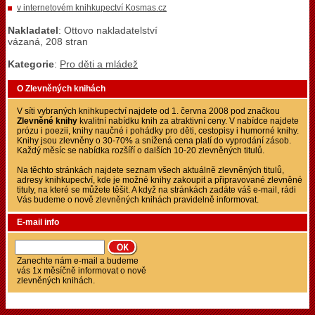
v internetovém knihkupectví Kosmas.cz
Nakladatel
: Ottovo nakladatelství
vázaná, 208 stran
Kategorie
:
Pro děti a mládež
O Zlevněných knihách
V síti vybraných knihkupectví najdete od 1. června 2008 pod značkou
Zlevněné knihy
kvalitní nabídku knih za atraktivní ceny. V nabídce najdete
prózu i poezii, knihy naučné i pohádky pro děti, cestopisy i humorné knihy.
Knihy jsou zlevněny o 30-70% a snížená cena platí do vyprodání zásob.
Každý měsíc se nabídka rozšíří o dalších 10-20 zlevněných titulů.
Na těchto stránkách najdete seznam všech aktuálně zlevněných titulů,
adresy knihkupectví, kde je možné knihy zakoupit a připravované zlevněné
tituly, na které se můžete těšit. A když na stránkách zadáte váš e-mail, rádi
Vás budeme o nově zlevněných knihách pravidelně informovat.
E-mail info
Zanechte nám e-mail a budeme
vás 1x měsíčně informovat o nově
zlevněných knihách.