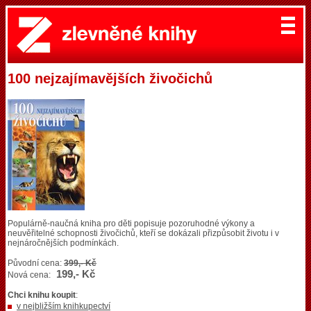
100 nejzajímavějších živočichů
Populárně-naučná kniha pro děti popisuje pozoruhodné výkony a
neuvěřitelné schopnosti živočichů, kteří se dokázali přizpůsobit životu i v
nejnáročnějších podmínkách.
Původní cena:
399,- Kč
199,- Kč
Nová cena:
Chci knihu koupit
:
v nejbližším knihkupectví