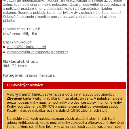
vydávají do neprobádaných končin jižní Afriky. Pátrání je zavede až do země
Zuluů, kde na ně číhá smrtelné nebezpečí. Zažívají neuvěřitelná dobrodružství
a potkávají prastaré kmeny, despotické krále i zlé čarodějnice. Najdou
nakonec George a poklady, které mají být ukryty v dolech krále Šalamouna?
Odpověď naleznete v komiksovém zpracování známého dobrodružného
příběhu.
Původní cena:
159,- Kč
69,- Kč
Nová cena:
Chci knihu koupit
:
v nejbližším knihkupectví
v internetovém knihkupectví Kosmas.cz
Nakladatel
: Grada
šitá, 72 stran
Kategorie
:
Krásná literatura
O Zlevněných knihách
V síti vybraných knihkupectví najdete od 1. června 2008 pod značkou
Zlevněné knihy
kvalitní nabídku knih za atraktivní ceny. V nabídce najdete
prózu i poezii, knihy naučné i pohádky pro děti, cestopisy i humorné knihy.
Knihy jsou zlevněny o 30-70% a snížená cena platí do vyprodání zásob.
Každý měsíc se nabídka rozšíří o dalších 10-20 zlevněných titulů.
Na těchto stránkách najdete seznam všech aktuálně zlevněných titulů,
adresy knihkupectví, kde je možné knihy zakoupit a připravované zlevněné
tituly, na které se můžete těšit. A když na stránkách zadáte váš e-mail, rádi