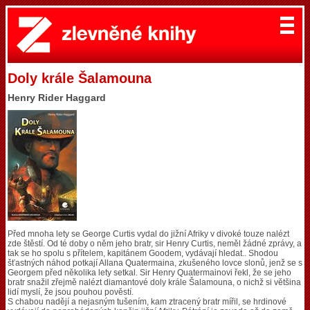
Doly krále Šalamouna
Henry Rider Haggard
Před mnoha lety se George Curtis vydal do jižní Afriky v divoké touze nalézt
zde štěstí. Od té doby o něm jeho bratr, sir Henry Curtis, neměl žádné zprávy, a
tak se ho spolu s přítelem, kapitánem Goodem, vydávají hledat.. Shodou
šťastných náhod potkají Allana Quatermaina, zkušeného lovce slonů, jenž se s
Georgem před několika lety setkal. Sir Henry Quatermainovi řekl, že se jeho
bratr snažil zřejmě nalézt diamantové doly krále Šalamouna, o nichž si většina
lidí myslí, že jsou pouhou pověstí.
S chabou nadějí a nejasným tušením, kam ztracený bratr mířil, se hrdinové