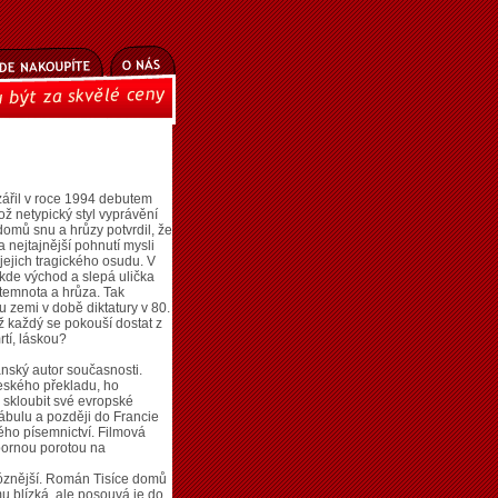
zářil v roce 1994 debutem
ož netypický styl vyprávění
omů snu a hrůzy potvrdil, že
a nejtajnější pohnutí mysli
jejich tragického osudu. V
 kde východ a slepá ulička
 temnota a hrůza. Tak
 zemi v době diktatury v 80.
ichž každý se pokouší dostat z
tí, láskou?
nský autor současnosti.
eského překladu, ho
 skloubit své evropské
ábulu a později do Francie
kého písemnictví. Filmová
bornou porotou na
óznější. Román Tisíce domů
u blízká, ale posouvá je do