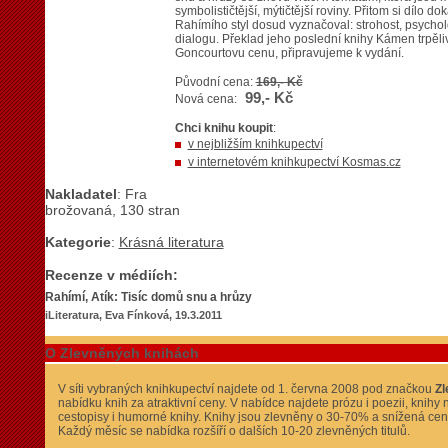
symbolističtější, mýtičtější roviny. Přitom si dílo do
Rahímího styl dosud vyznačoval: strohost, psychol
dialogu. Překlad jeho poslední knihy Kámen trpěliv
Goncourtovu cenu, připravujeme k vydání.
Původní cena:
169,- Kč
99,- Kč
Nová cena:
Chci knihu koupit
:
v nejbližším knihkupectví
v internetovém knihkupectví Kosmas.cz
Nakladatel
: Fra
brožovaná, 130 stran
Kategorie
:
Krásná literatura
Recenze v médiích:
Rahímí, Atík: Tisíc domů snu a hrůzy
iLiteratura, Eva Fínková, 19.3.2011
O Zlevněných knihách
V síti vybraných knihkupectví najdete od 1. června 2008 pod značkou
Zl
nabídku knih za atraktivní ceny. V nabídce najdete prózu i poezii, knihy 
cestopisy i humorné knihy. Knihy jsou zlevněny o 30-70% a snížená cen
Každý měsíc se nabídka rozšíří o dalších 10-20 zlevněných titulů.