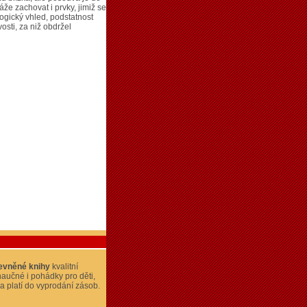
káže zachovat i prvky, jimiž se
ogický vhled, podstatnost
osti, za niž obdržel
evněné knihy
kvalitní
naučné i pohádky pro děti,
a platí do vyprodání zásob.