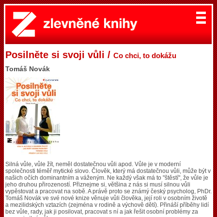
Posilněte si svoji vůli /
Co chci, to dokážu
Tomáš Novák
Silná vůle, vůle žít, neměl dostatečnou vůli apod. Vůle je v moderní
společnosti téměř mytické slovo. Člověk, který má dostatečnou vůli, může být v
našich očích dominantním a váženým. Ne každý však má to "štěstí", že vůle je
jeho druhou přirozeností. Přiznejme si, většina z nás si musí silnou vůli
vypěstovat a pracovat na sobě. A právě proto se známý český psycholog, PhDr.
Tomáš Novák ve své nové knize věnuje vůli člověka, její roli v osobním životě
a mezilidských vztazích (zejména v rodině a výchově dětí). Přináší příběhy lidí
bez vůle, rady, jak ji posilovat, pracovat s ní a jak řešit osobní problémy za