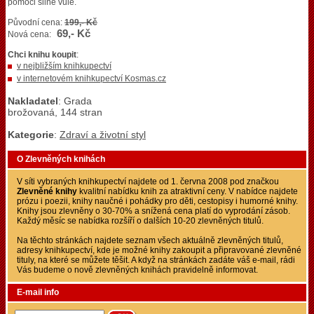
pomoci silné vůle.
Původní cena:
199,- Kč
69,- Kč
Nová cena:
Chci knihu koupit
:
v nejbližším knihkupectví
v internetovém knihkupectví Kosmas.cz
Nakladatel
: Grada
brožovaná, 144 stran
Kategorie
:
Zdraví a životní styl
O Zlevněných knihách
V síti vybraných knihkupectví najdete od 1. června 2008 pod značkou
Zlevněné knihy
kvalitní nabídku knih za atraktivní ceny. V nabídce najdete
prózu i poezii, knihy naučné i pohádky pro děti, cestopisy i humorné knihy.
Knihy jsou zlevněny o 30-70% a snížená cena platí do vyprodání zásob.
Každý měsíc se nabídka rozšíří o dalších 10-20 zlevněných titulů.
Na těchto stránkách najdete seznam všech aktuálně zlevněných titulů,
adresy knihkupectví, kde je možné knihy zakoupit a připravované zlevněné
tituly, na které se můžete těšit. A když na stránkách zadáte váš e-mail, rádi
Vás budeme o nově zlevněných knihách pravidelně informovat.
E-mail info